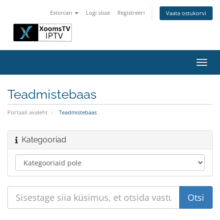
Estonian
Logi sisse
Registreeri
Vaata ostukorvi
Lülit
navig
Teadmistebaas
Portaali avaleht
Teadmistebaas
Kategooriad