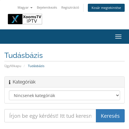
Magyar
Bejelentkezés
Regisztráció
Kosár megtekintése
Váltá
a
navig
Tudásbázis
Ügyfélkapu
Tudásbázis
Kategóriák