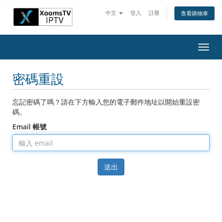
中文
登入
註冊
查看購物車
切
換
導
密碼重設
覽
忘記密碼了嗎？請在下方輸入您的電子郵件地址以開始重設密
碼。
Email 帳號
送出