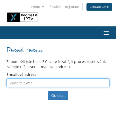
Čeština
Přihlášení
Registrace
Zobrazit košík
Přep
navig
Reset hesla
Zapomněli jste heslo? Chcete-li zahájit proces resetování,
zadejte níže svou e-mailovou adresu.
E-mailová adresa
Odeslat