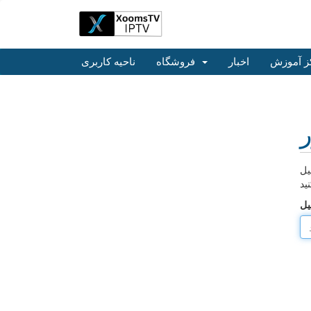
ز آموزش
اخبار
فروشگاه
ناحیه کاربری
ر
یل
ید
یل