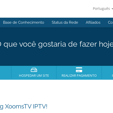
Português
Base de Conhecimento
Status da Rede
Afiliados
Co
 que você gostaria de fazer hoj
HOSPEDAR UM SITE
REALIZAR PAGAMENTO
ng XoomsTV IPTV!