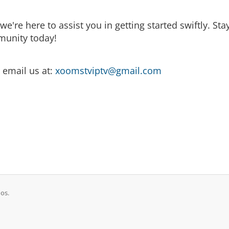
e're here to assist you in getting started swiftly. St
munity today!
 email us at:
xoomstviptv@gmail.com
os.